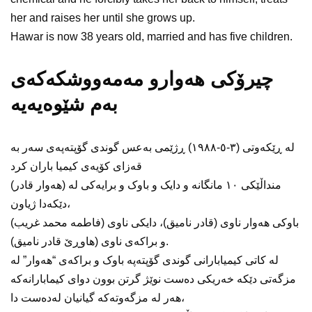
her and raises her until she grows up.
Hawar is now 38 years old, married and has five children.
چیرۆکی هەوارو مەمەووشکەکەی
بەم شێوەیەیە
لە ڕێکەوتی (٣-٥-١٩٨٨) ڕژێمی بەعس گوندی گۆپتەپەی سەر بە
قەزای کۆیەی کیمیا باران کرد
(هەوار قادر) منداڵێکی ١٠ مانگانە و دایک و باوک و برایەکی لە
دێکەدا ژیاون،
باوکی هەوار ناوی (قادر نامیق)، دایکی ناوی (فاطمە محمد غریب)
و براکەی ناوی (هاوڕێ قادر نامیق).
لە کاتی کیمیابارانی گوندی گۆپتەپە باوک و براکەی “هەوار” لە
مزگەتی دێکە خەریکی دەست نوێژ گرتن بوون دوای کیمابارانەکە
هەر لە مزگەوتەکە گیانیان لەدەست دا،