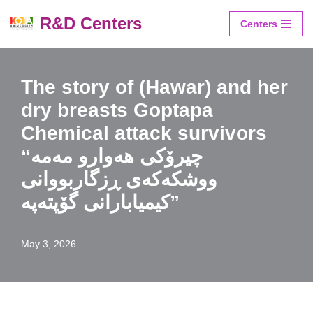
R&D Centers
Centers
Skip
to
content
The story of (Hawar) and her
dry breasts Goptapa
Chemical attack survivors
“چیرۆکی هەوارو مەمە
ووشکەکەی ڕزگاربووانی
کیمیابارانی گۆپتەپە”
May 3, 2026