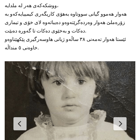
ووشکەکەی هەر لە ملدایە،
هەوار هەموو گیانی سووتاوە بەهۆی کاریگەری کیمییایەکەو بە
زۆرەملێ هەوار وەردەگرێتەوەو دەیباتەوە لای خۆی و تیماری
دەکات و بەخێوی دەکات تا گەورە دەبێت.
ئێستا هەوار تەمەنی ٣٨ ساڵەو ژیانی هاوسەرگیری پێکهێناوەو
خاوەنی ٥ منداڵە.