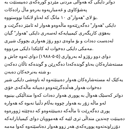
دواتر دایکی کە هەواڵی مردنی مێردو کورەکەی دەبیستێت بە
پەشۆکاوی و غەمباریەوە بەرەو ماڵ رادەکات
بۆ لای “هەوار”ی ١٠ مانگ کە لەناو لانکدا نووستووە.
دایکی “هەوار” دەگەڕێتەوە ماڵەوەو هەوار لە ئامێز دەگرێت و
بەهۆی کاریگەری کیمییایەکە لەسەری دایکی “هەوار” گیان
لەدەست دەدات و بۆ ماوەی دوو رۆژ هەواری بچووک شیری
مەمکی دایکی دەخوات لە کاتێکدا دایکی مردووە.
دوای دوو رۆژو لە بەرواری (٥-٥-١٩٨٨) دوای ئەوە جاش و
مستەشارەکان بەناو گوندەکەدا دەگەڕێن و گوندەکە تاڵان دەکەن
و شتە بەنرخەکان دەبەن،
یەکێک لە مستەشارەکان هەوار دەبینێتەوە لە باوەشی دایکی شیر
دەخوات هەوار هەڵدەگرێتەوەو دەیباتە ماڵەکەی خۆی
دواتر کەسێک هەواڵ بە پووری هەوار دەدات کەوا منداڵێکی بینیوە
لەو ماڵە زۆر بە هەوار چووە بەڵام دڵنیا نەبوە کە هەوارە
پوری دەگەڕێت تا ماڵەکە دەبینێتەوەو کە دەچێتە ژوورەوە
دەبینێت چەندین منداڵی تری لێیە کە هەموویان دوای کیمیابارانەکە
دۆزراونەتەوە پوورەکەی هەر زوو هەوار دەناسێتەوە کەوا مەمە