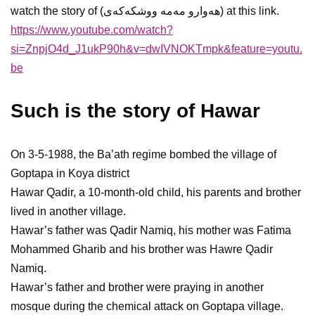
watch the story of (هەوارو مەمە ووشکەکەی) at this link.
https://www.youtube.com/watch?
si=ZnpjO4d_J1ukP90h&v=dwIVNOKTmpk&feature=youtu.
be
Such is the story of Hawar
On 3-5-1988, the Ba’ath regime bombed the village of
Goptapa in Koya district
Hawar Qadir, a 10-month-old child, his parents and brother
lived in another village.
Hawar’s father was Qadir Namiq, his mother was Fatima
Mohammed Gharib and his brother was Hawre Qadir
Namiq.
Hawar’s father and brother were praying in another
mosque during the chemical attack on Goptapa village.