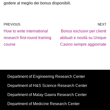
godere al meglio dei bonus disponibili.
PREVIOUS
NEXT
How to write international
Bonus esclusivi per clienti
research first-round training
abituali e novità su Unique
course
Casino sempre aggiornate
Department of Engineering Research Center
Department of H&S Science Research Center
Department of Malay Gawra Research Center
Department of Medicine Research Center