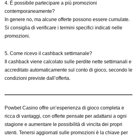
4. È possibile partecipare a più promozioni
contemporaneamente?
In genere no, ma alcune offerte possono essere cumulate.
Si consiglia di verificare i termini specifici indicati nelle
promozioni.
5. Come ricevo il cashback settimanale?
Il cashback viene calcolato sulle perdite nette settimanali e
accreditato automaticamente sul conto di gioco, secondo le
condizioni previste dall’offerta.
Powbet Casino offre un’esperienza di gioco completa e
ricca di vantaggi, con offerte pensate per adattarsi a ogni
stagione e aumentare le possibilità di vincita dei propri
utenti. Tenersi aggiornati sulle promozioni è la chiave per