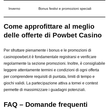
Inverno
Bonus festivi e promozioni speciali
Come approfittare al meglio
delle offerte di Powbet Casino
Per sfruttare pienamente i bonus e le promozioni di
casinopowbet.it è fondamentale registrarsi e verificare
regolarmente la sezione promozioni. Inoltre, è consigliabile
leggere attentamente termini e condizioni di ogni offerta
per comprendere requisiti di puntata, limiti di tempo e
giochi validi. La partecipazione attiva a tornei e contest
permette di massimizzare i guadagni potenziali.
FAQ – Domande frequenti